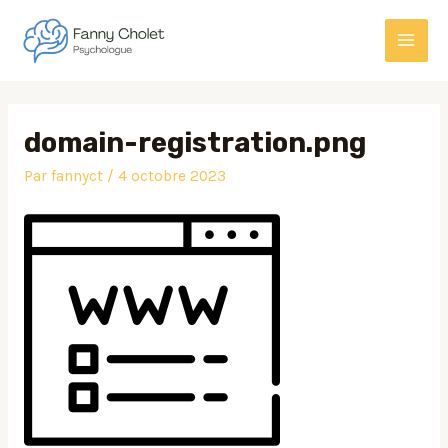
Aller
MAI
au
MEN
contenu
Navigation
des
domain-registration.png
articles
Par
fannyct
/
4 octobre 2023