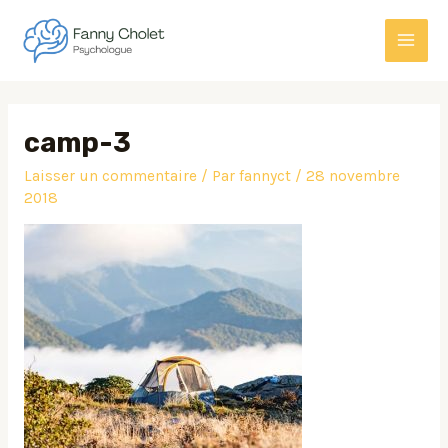
Aller
MAI
au
MEN
contenu
Navigation
des
camp-3
articles
Laisser un commentaire
/ Par
fannyct
/
28 novembre
2018